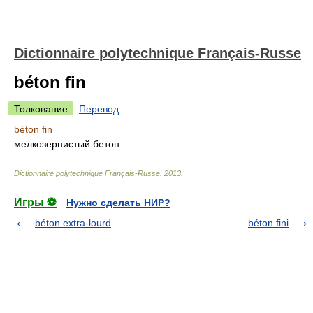
Dictionnaire polytechnique Français-Russe
béton fin
Толкование
Перевод
béton fin
мелкозернистый бетон
Dictionnaire polytechnique Français-Russe
.
2013
.
Игры ⚽
Нужно сделать НИР?
béton extra-lourd
béton fini